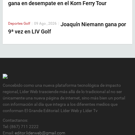
gana en desempate en el Korn Ferry Tour
Joaquín Niemann gana por
Deportes
Golf
|
09 Ago , 2026
|
9ª vez en LIV Golf
Concebido como una nueva plataforma tecnológica de impacto
regional, Lider Web trasciende más allá de lo tradicional al no ser
únicamente una nueva página de internet, sino más bien un portal
con información al día que integra a los diferentes medios que
conforman El Grande Editorial: Líder Web y Líder Tv
Contactanos:
Tel: (867) 711 2222
Email:
editor.liderweb@gmail.com