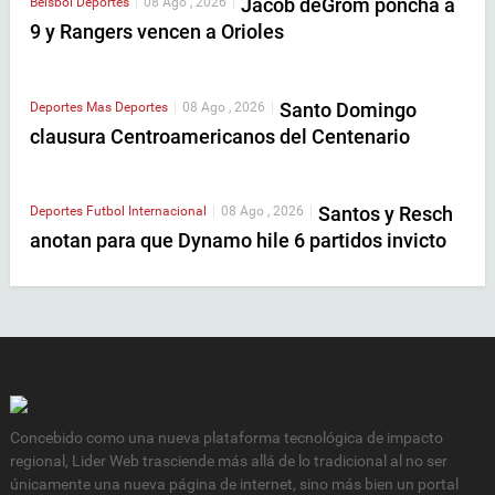
Jacob deGrom poncha a
Beisbol
Deportes
|
08 Ago , 2026
|
9 y Rangers vencen a Orioles
Santo Domingo
Deportes
Mas Deportes
|
08 Ago , 2026
|
clausura Centroamericanos del Centenario
Santos y Resch
Deportes
Futbol Internacional
|
08 Ago , 2026
|
anotan para que Dynamo hile 6 partidos invicto
Concebido como una nueva plataforma tecnológica de impacto
regional, Lider Web trasciende más allá de lo tradicional al no ser
únicamente una nueva página de internet, sino más bien un portal