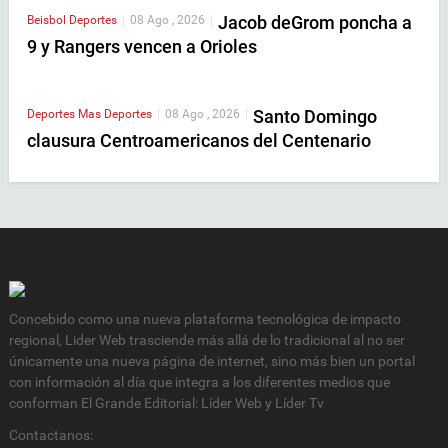
Jacob deGrom poncha a
Beisbol
Deportes
|
08 Ago , 2026
|
9 y Rangers vencen a Orioles
Santo Domingo
Deportes
Mas Deportes
|
08 Ago , 2026
|
clausura Centroamericanos del Centenario
Concebido como una nueva plataforma tecnológica de impacto
regional, Lider Web trasciende más allá de lo tradicional al no ser
únicamente una nueva página de internet, sino más bien un portal
con información al día que integra a los diferentes medios que
conforman El Grande Editorial: Líder Web y Líder Tv
Contactanos: