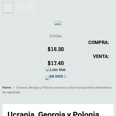
El Dólar
COMPRA:
$16.30
VENTA:
$17.40
EN VIVO
Home
/
Ucrania, Georgia y Polonia avanzan a Euro tras partidos dramáticos
de repechaje
Ucrania, Georgia y Polonia