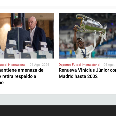
utbol Internacional
|
06 Ago , 2026
|
Deportes
Futbol Internacional
|
06 Ago ,
antiene amenaza de
Renueva Vinícius Júnior co
y retira respaldo a
Madrid hasta 2032
no