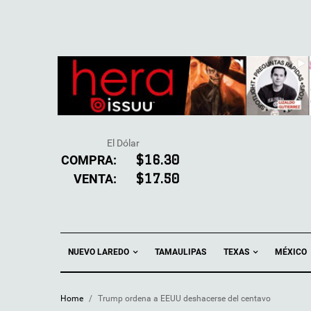
El Dólar
COMPRA:
$16.30
VENTA:
$17.50
NUEVO LAREDO
TEXAS
TAMAULIPAS
MÉXICO
Home
/
Trump ordena a EEUU deshacerse del centavo