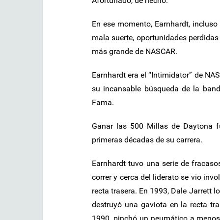
Afortunado, de hecho.
En ese momento, Earnhardt, incluso
mala suerte, oportunidades perdidas 
más grande de NASCAR.
Earnhardt era el “Intimidator” de NA
su incansable búsqueda de la bande
Fama.
Ganar las 500 Millas de Daytona fu
primeras décadas de su carrera.
Earnhardt tuvo una serie de fracasos
correr y cerca del liderato se vio in
recta trasera. En 1993, Dale Jarrett l
destruyó una gaviota en la recta tra
1990, pinchó un neumático a menos d