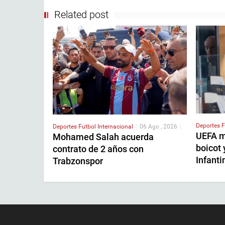
Related post
Deportes
F
Deportes
Futbol Internacional
|
06 Ago , 2026
|
UEFA m
Mohamed Salah acuerda
boicot 
contrato de 2 años con
Infanti
Trabzonspor