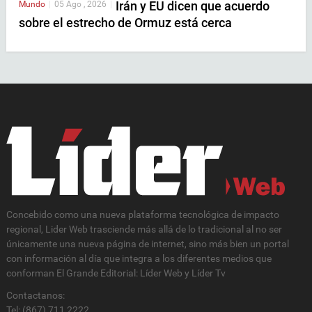
Irán y EU dicen que acuerdo
Mundo
|
05 Ago , 2026
|
sobre el estrecho de Ormuz está cerca
Concebido como una nueva plataforma tecnológica de impacto
regional, Lider Web trasciende más allá de lo tradicional al no ser
únicamente una nueva página de internet, sino más bien un portal
con información al día que integra a los diferentes medios que
conforman El Grande Editorial: Líder Web y Líder Tv
Contactanos:
Tel: (867) 711 2222