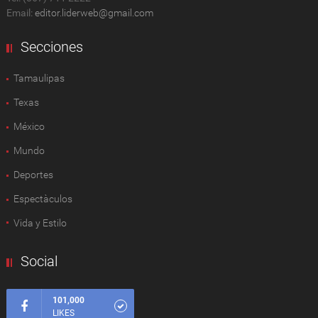
Email:
editor.liderweb@gmail.com
Secciones
Tamaulipas
Texas
México
Mundo
Deportes
Espectàculos
Vida y Estilo
Social
101,000
LIKES