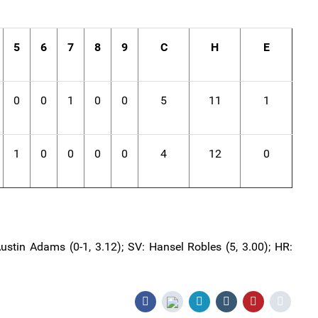
5
6
7
8
9
C
H
E
0
0
1
0
0
5
11
1
1
0
0
0
0
4
12
0
ustin Adams (0-1, 3.12); SV: Hansel Robles (5, 3.00); HR: