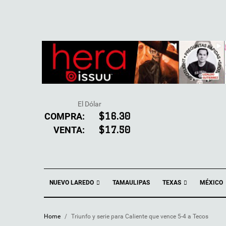
El Dólar
COMPRA:
$16.30
VENTA:
$17.50
NUEVO LAREDO
TEXAS
TAMAULIPAS
MÉXICO
Home
/
Triunfo y serie para Caliente que vence 5-4 a Tecos