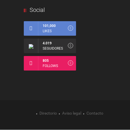
Social
101,000
LIKES
4.019
SEGUIDORES
805
FOLLOWS
Directorio
Aviso legal
Contacto