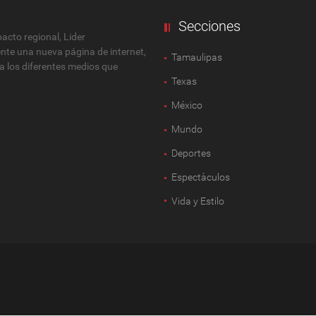
Secciones
cto regional, Lider
ente una nueva página de internet,
Tamaulipas
 a los diferentes medios que
Texas
México
Mundo
Deportes
Espectàculos
Vida y Estilo