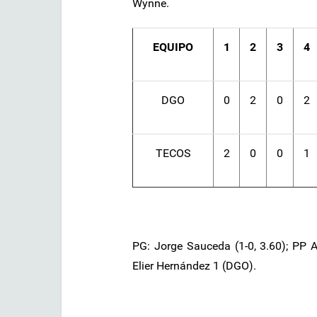
Wynne.
EQUIPO
1
2
3
4
DGO
0
2
0
2
TECOS
2
0
0
1
PG: Jorge Sauceda (1-0, 3.60); PP A
Elier Hernández 1 (DGO).