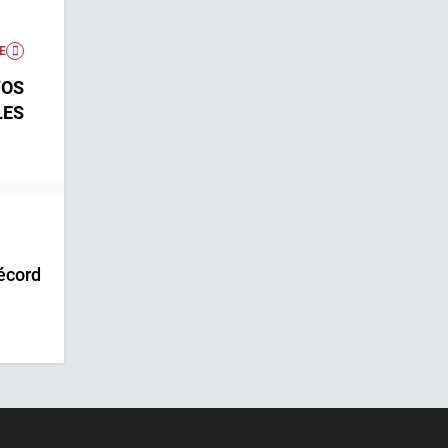
E
VOS
LES
écord