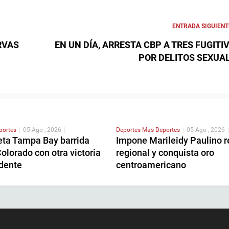
ENTRADA SIGUIENT
RVAS
EN UN DÍA, ARRESTA CBP A TRES FUGITI
POR DELITOS SEXUA
portes
|
05 Ago , 2026
|
Deportes
Mas Deportes
|
05 Ago , 2026
|
ta Tampa Bay barrida
Impone Marileidy Paulino r
olorado con otra victoria
regional y conquista oro
dente
centroamericano