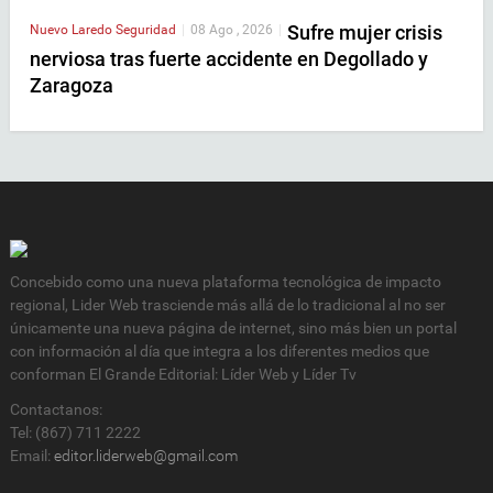
Sufre mujer crisis
Nuevo Laredo
Seguridad
|
08 Ago , 2026
|
nerviosa tras fuerte accidente en Degollado y
Zaragoza
Concebido como una nueva plataforma tecnológica de impacto
regional, Lider Web trasciende más allá de lo tradicional al no ser
únicamente una nueva página de internet, sino más bien un portal
con información al día que integra a los diferentes medios que
conforman El Grande Editorial: Líder Web y Líder Tv
Contactanos:
Tel: (867) 711 2222
Email:
editor.liderweb@gmail.com