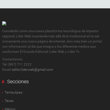
Concebido como una nueva plataforma tecnológica de impacto
regional, Lider Web trasciende más allá de lo tradicional al no ser
únicamente una nueva página de internet, sino más bien un portal
con información al día que integra a los diferentes medios que
conforman El Grande Editorial: Líder Web y Líder Tv
Contactanos:
Tel: (867) 711 2222
Email:
editor.liderweb@gmail.com
Secciones
Tamaulipas
Texas
México