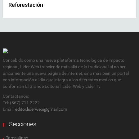
Reforestación
Concebido como una nueva plataforma tecnológica de impacto
regional, Lider Web trasciende más allá de lo tradicional al no ser
únicamente una nueva página de internet, sino más bien un portal
con información al día que integra a los diferentes medios que
conforman El Grande Editorial: Líder Web y Líder Tv
Contactanos:
Tel: (867) 711 2222
Email:
editor.liderweb@gmail.com
Secciones
Tamaulipas