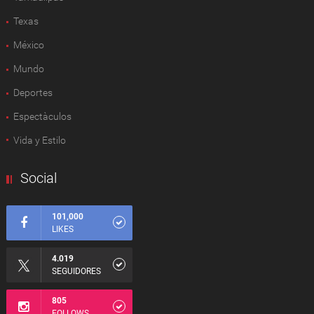
Texas
México
Mundo
Deportes
Espectàculos
Vida y Estilo
Social
101,000
LIKES
4.019
SEGUIDORES
805
FOLLOWS