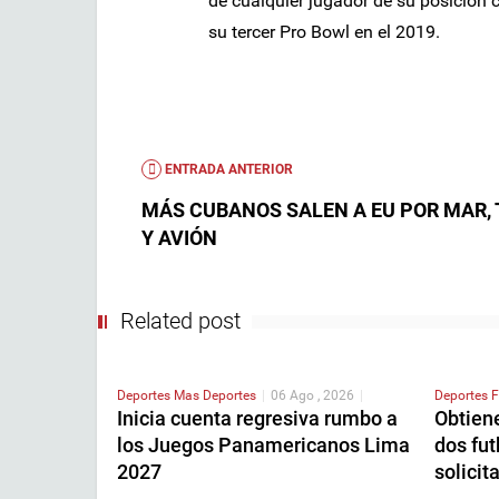
de cualquier jugador de su posición
su tercer Pro Bowl en el 2019.
ENTRADA ANTERIOR
MÁS CUBANOS SALEN A EU POR MAR, 
Y AVIÓN
Related post
Deportes
Mas Deportes
|
06 Ago , 2026
|
Deportes
F
Inicia cuenta regresiva rumbo a
Obtien
los Juegos Panamericanos Lima
dos fut
2027
solicita