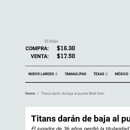
El Dólar
COMPRA:
$16.30
VENTA:
$17.50
NUEVO LAREDO
TEXAS
TAMAULIPAS
MÉXICO
Home
/
Titans darán de baja al punter Brett Kern
Titans darán de baja al p
El jugador de 36 años perdió la titularida