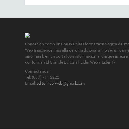
Concebido como una nueva plataforma tecnológica de impa
Web trasciende más allá de lo tradicional al no ser únicam
sino más bien un portal con información al día que integra
conforman El Grande Editorial: Líder Web y Líder Tv
Contactanos:
Tel: (867) 711 2222
Email:
editor.liderweb@gmail.com