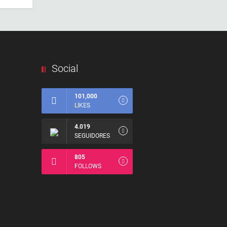
Social
101,000
LIKES
4.019
SEGUIDORES
805
FOLLOWS