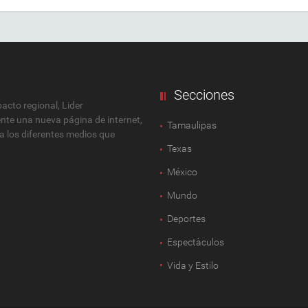
Secciones
cto regional, Lider
ente una nueva página de internet,
Tamaulipas
 a los diferentes medios que
Texas
México
Mundo
Deportes
Espectàculos
Vida y Estilo