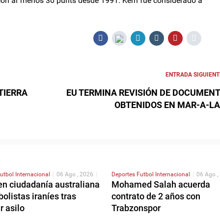
 con al menos 30 punts desde 1991. Kern fue considerado a
ENTRADA SIGUIENT
TIERRA
EU TERMINA REVISIÓN DE DOCUMEN
OBTENIDOS EN MAR-A-L
utbol Internacional
|
06 Ago , 2026
|
Deportes
Futbol Internacional
|
06 Ago ,
en ciudadanía australiana
Mohamed Salah acuerda
bolistas iraníes tras
contrato de 2 años con
r asilo
Trabzonspor