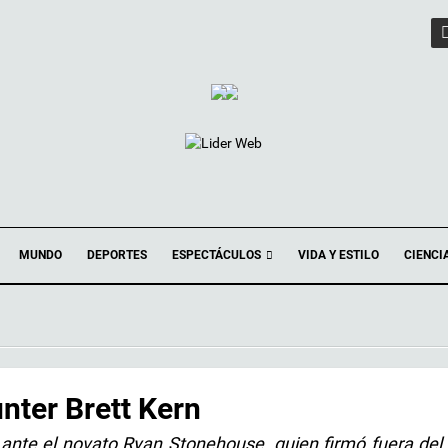
ESPECTÁCULOS
MUNDO
DEPORTES
VIDA Y ESTILO
CIENCI
unter Brett Kern
d ante el novato Ryan Stonehouse, quien firmó fuera del 