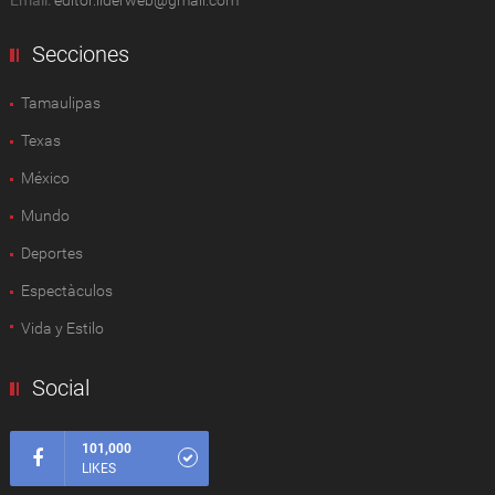
Email:
editor.liderweb@gmail.com
Secciones
Tamaulipas
Texas
México
Mundo
Deportes
Espectàculos
Vida y Estilo
Social
101,000
LIKES