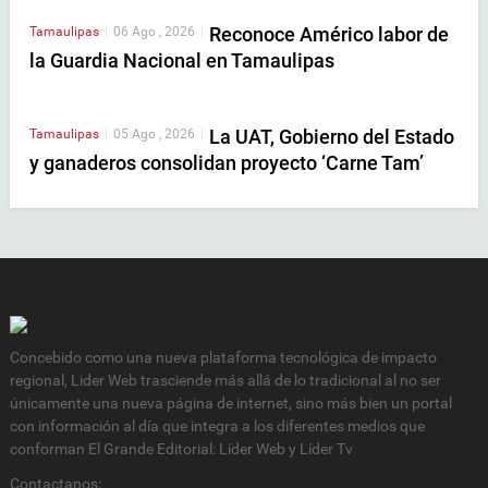
Reconoce Américo labor de
Tamaulipas
|
06 Ago , 2026
|
la Guardia Nacional en Tamaulipas
La UAT, Gobierno del Estado
Tamaulipas
|
05 Ago , 2026
|
y ganaderos consolidan proyecto ‘Carne Tam’
Concebido como una nueva plataforma tecnológica de impacto
regional, Lider Web trasciende más allá de lo tradicional al no ser
únicamente una nueva página de internet, sino más bien un portal
con información al día que integra a los diferentes medios que
conforman El Grande Editorial: Líder Web y Líder Tv
Contactanos: