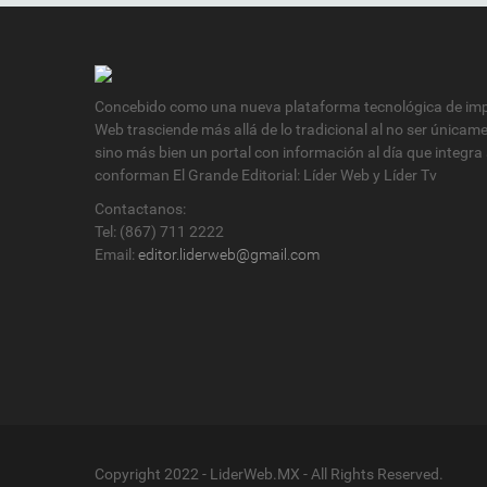
Concebido como una nueva plataforma tecnológica de impa
Web trasciende más allá de lo tradicional al no ser únicam
sino más bien un portal con información al día que integra
conforman El Grande Editorial: Líder Web y Líder Tv
Contactanos:
Tel: (867) 711 2222
Email:
editor.liderweb@gmail.com
Copyright 2022 - LiderWeb.MX - All Rights Reserved.