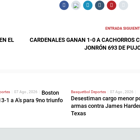
ENTRADA SIGUIENT
EN EL
CARDENALES GANAN 1-0 A CACHORROS 
JONRÓN 693 DE PUJ
Boston
portes
|
07 Ago , 2026
|
Basquetbol
Deportes
|
07 Ago , 2026
|
Desestiman cargo menor p
3-1 a A’s para 9no triunfo
armas contra James Harde
Texas