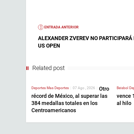
ENTRADA ANTERIOR
ALEXANDER ZVEREV NO PARTICIPARÁ 
US OPEN
Related post
Otro
Deportes
Mas Deportes
|
07 Ago , 2026
|
Beisbol
De
récord de México, al superar las
vence 1
384 medallas totales en los
al hilo
Centroamericanos