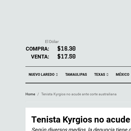
El Dólar
COMPRA:
$16.30
VENTA:
$17.50
NUEVO LAREDO
TEXAS
TAMAULIPAS
MÉXICO
Home
/
Tenista Kyrgios no acude ante corte australiana
Tenista Kyrgios no acude 
Según diversos medios, la denuncia tiene q