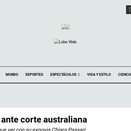
ESPECTÁCULOS
MUNDO
DEPORTES
VIDA Y ESTILO
CIENCI
ante corte australiana
ue ver con su exnovia Chiara Passari.