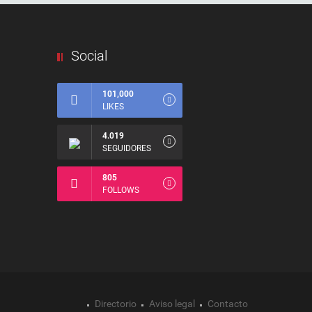
Social
101,000
LIKES
4.019
SEGUIDORES
805
FOLLOWS
Directorio
Aviso legal
Contacto