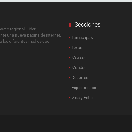
Secciones
cto regional, Lider
ente una nueva página de internet,
Tamaulipas
 a los diferentes medios que
Texas
México
Mundo
Deportes
Espectàculos
Vida y Estilo