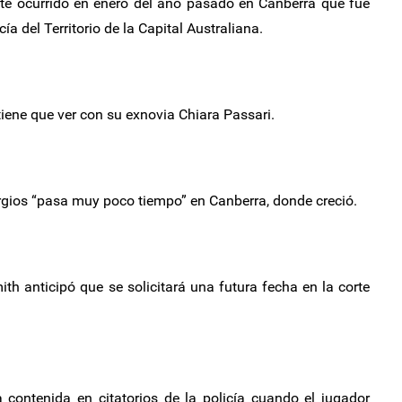
nte ocurrido en enero del año pasado en Canberra que fue
a del Territorio de la Capital Australiana.
iene que ver con su exnovia Chiara Passari.
yrgios “pasa muy poco tiempo” en Canberra, donde creció.
ith anticipó que se solicitará una futura fecha en la corte
 contenida en citatorios de la policía cuando el jugador