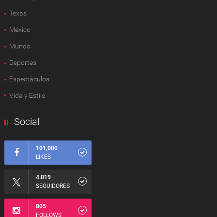
Texas
México
Mundo
Deportes
Espectàculos
Vida y Estilo
Social
101,000
LIKES
4.019
SEGUIDORES
805
FOLLOWS