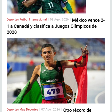
México vence 2-
Deportes
Futbol Internacional
|
08 Ago , 2026
|
1 a Canadá y clasifica a Juegos Olímpicos de
2028
Otro récord de
Deportes
Mas Deportes
|
07 Ago , 2026
|