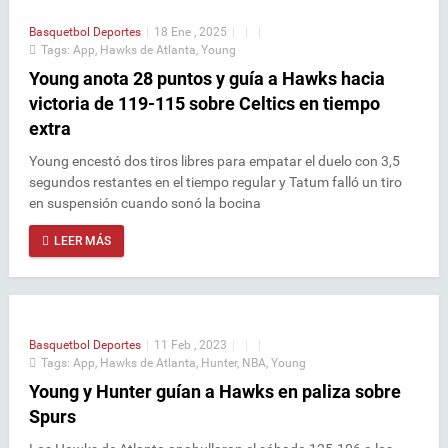
Basquetbol
Deportes
|
18 Ene , 2025
|
|
|
Tags:
App
,
Hawks de Atlanta
,
Young
Young anota 28 puntos y guía a Hawks hacia
victoria de 119-115 sobre Celtics en tiempo
extra
Young encestó dos tiros libres para empatar el duelo con 3,5
segundos restantes en el tiempo regular y Tatum falló un tiro
en suspensión cuando sonó la bocina
LEER MÁS
Basquetbol
Deportes
|
11 Feb , 2023
|
|
|
Tags:
App
,
Hawks de Atlanta
,
Hunter
,
NBA
,
Young
Young y Hunter guían a Hawks en paliza sobre
Spurs