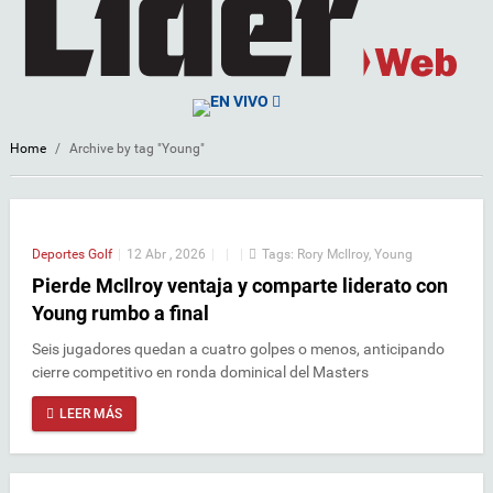
EN VIVO
Home
/
Archive by tag "Young"
Deportes
Golf
|
12 Abr , 2026
|
|
|
Tags:
Rory McIlroy
,
Young
Pierde McIlroy ventaja y comparte liderato con
Young rumbo a final
Seis jugadores quedan a cuatro golpes o menos, anticipando
cierre competitivo en ronda dominical del Masters
LEER MÁS