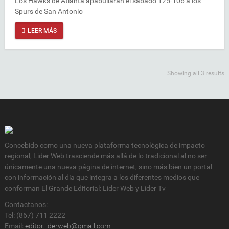
Los Hawks de Atlanta apabullaran el sábado 125-106 a los
Spurs de San Antonio
LEER MÁS
Showing all 3 results
Concebido como una nueva plataforma tecnológica de impacto
regional, Lider Web trasciende más allá de lo tradicional al no ser
únicamente una nueva página de internet, sino más bien un portal
con información al día que integra a los diferentes medios que
conforman El Grande Editorial: Líder Web y Líder Tv
Contactanos:
Tel: (867) 711 2222
Email:
editor.liderweb@gmail.com