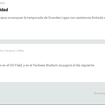
Mets
cidad
uipos arranquen la temporada de Grandes Ligas con asistencia limitada 
kis
,
Yanquis y Mets
en el Citi Field, y en el Yankees Stadium se jugará al día siguiente
Showing a