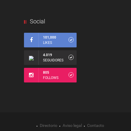
Social
101,000
LIKES
4.019
SEGUIDORES
805
FOLLOWS
Directorio
Aviso legal
Contacto