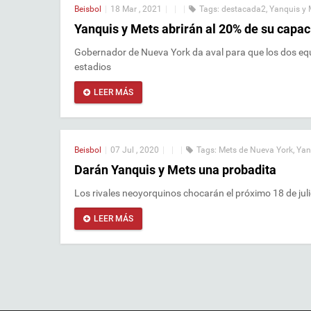
Beisbol
|
18 Mar , 2021
|
|
|
Tags:
destacada2
,
Yanquis y 
Yanquis y Mets abrirán al 20% de su capa
Gobernador de Nueva York da aval para que los dos eq
estadios
LEER MÁS
Beisbol
|
07 Jul , 2020
|
|
|
Tags:
Mets de Nueva York
,
Yan
Darán Yanquis y Mets una probadita
Los rivales neoyorquinos chocarán el próximo 18 de julio 
LEER MÁS