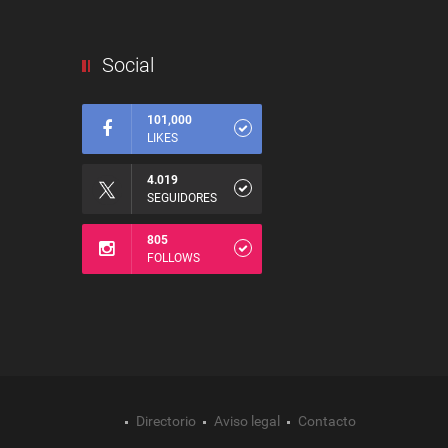
Social
101,000
LIKES
4.019
SEGUIDORES
805
FOLLOWS
Directorio
Aviso legal
Contacto