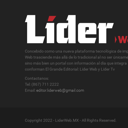
Concebido como una nueva plataforma tecnológica de impa
Web trasciende más allá de lo tradicional al no ser únicam
sino más bien un portal con información al día que integra
conforman El Grande Editorial: Líder Web y Líder Tv
Contactanos:
Tel: (867) 711 2222
Email:
editor.liderweb@gmail.com
Copyright 2022 - LiderWeb.MX - All Rights Reserved.