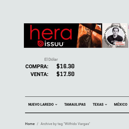
El Dólar
COMPRA:
$16.30
VENTA:
$17.50
NUEVO LAREDO
TEXAS
TAMAULIPAS
MÉXICO
Home
/
Archive by tag "Wilfrido Vargas"