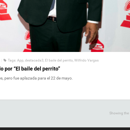
|
Tags:
App
,
destacada3
,
El baile del perrito
,
Wilfrido Vargas
or “El baile del perrito”
es, pero fue aplazada para el 22 de mayo.
Showing the s