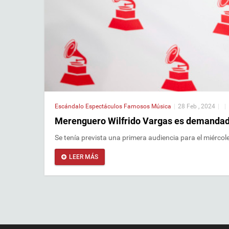
Escándalo
Espectáculos
Famosos
Música
|
28 Feb , 2024
|
|
Merenguero Wilfrido Vargas es demandado p
Se tenía prevista una primera audiencia para el miércol
LEER MÁS