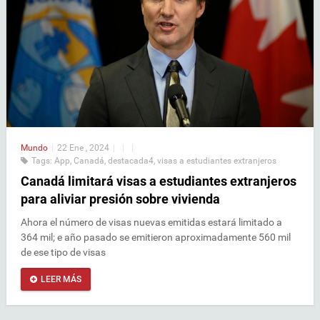
Mundo
|
22 Ene , 2024
|
|
|
Tags:
App
,
Canadá
,
destacada4
,
visas a estudiantes extranjeros
Canadá limitará visas a estudiantes extranjeros
para aliviar presión sobre vivienda
Ahora el número de visas nuevas emitidas estará limitado a
364 mil; e año pasado se emitieron aproximadamente 560 mil
de ese tipo de visas
LEER MÁS