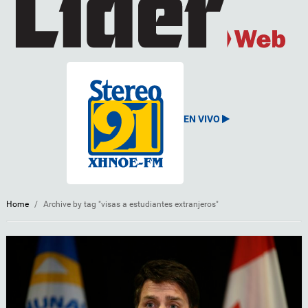
EN VIVO
Home
/
Archive by tag "visas a estudiantes extranjeros"