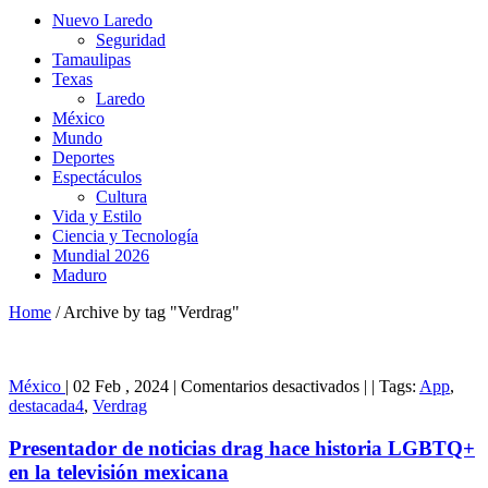
Nuevo Laredo
Seguridad
Tamaulipas
Texas
Laredo
México
Mundo
Deportes
Espectáculos
Cultura
Vida y Estilo
Ciencia y Tecnología
Mundial 2026
Maduro
Home
/
Archive by tag "Verdrag"
en
México
|
02 Feb , 2024
|
Comentarios desactivados
|
|
Tags:
App
,
Presentador
destacada4
,
Verdrag
de
noticias
Presentador de noticias drag hace historia LGBTQ+
drag
en la televisión mexicana
hace