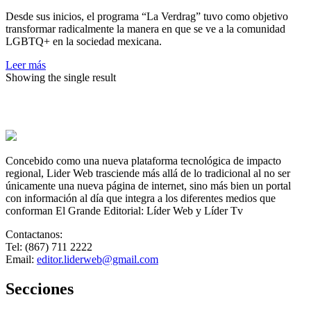
historia
Desde sus inicios, el programa “La Verdrag” tuvo como objetivo
LGBTQ+
transformar radicalmente la manera en que se ve a la comunidad
en
LGBTQ+ en la sociedad mexicana.
la
televisión
Leer más
mexicana
Showing the single result
Concebido como una nueva plataforma tecnológica de impacto
regional, Lider Web trasciende más allá de lo tradicional al no ser
únicamente una nueva página de internet, sino más bien un portal
con información al día que integra a los diferentes medios que
conforman El Grande Editorial: Líder Web y Líder Tv
Contactanos:
Tel: (867) 711 2222
Email:
editor.liderweb@gmail.com
Secciones