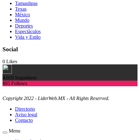
Tamaulipas
Texas
México
Mundo
Deportes
Espectàculos
Vida y Estilo
Social
0
Likes
4.019
Seguidores
805
Follows
Copyright 2022 - LiderWeb.MX - All Rights Reserved.
Directorio
Aviso legal
Contacto
Menu