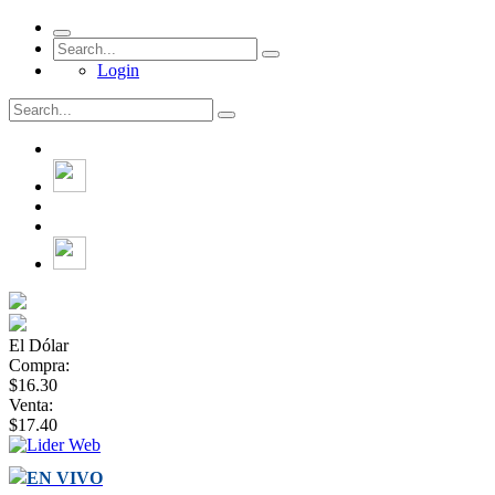
Login
El Dólar
Compra:
$16.30
Venta:
$17.40
EN VIVO