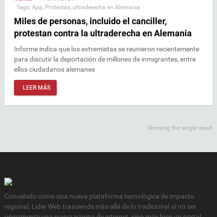
Tags:
App
,
Protestas
,
ultraderecha en Alemania
Miles de personas, incluido el canciller,
protestan contra la ultraderecha en Alemania
Informe indica que los extremistas se reunieron recientemente
para discutir la deportación de millones de inmigrantes, entre
ellos ciudadanos alemanes
LEER MÁS
Showing the single result
Concebido como una nueva plataforma tecnológica de impacto
regional, Lider Web trasciende más allá de lo tradicional al no ser
únicamente una nueva página de internet, sino más bien un portal