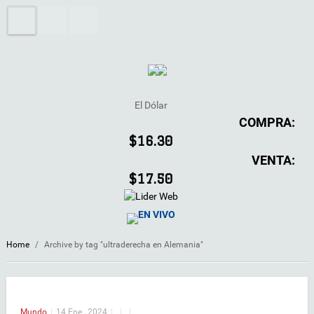
El Dólar
COMPRA:
$16.30
VENTA:
$17.50
EN VIVO
Home
/
Archive by tag "ultraderecha en Alemania"
Mundo
|
14 Ene , 2024
|
|
|