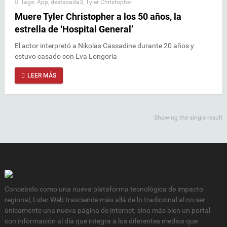
Tags:
App
,
destacada3
,
Tyler Christopher
Muere Tyler Christopher a los 50 años, la
estrella de ‘Hospital General’
El actor interpretó a Nikolas Cassadine durante 20 años y
estuvo casado con Eva Longoria
LEER MÁS
Showing the single result
Concebido como una nueva plataforma tecnológica de impacto
regional, Lider Web trasciende más allá de lo tradicional al no ser
únicamente una nueva página de internet, sino más bien un portal
con información al día que integra a los diferentes medios que