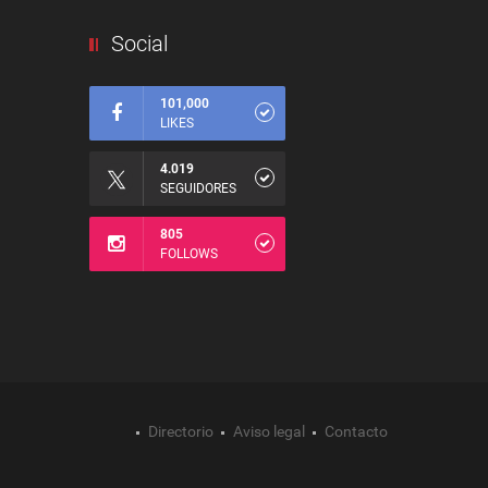
Social
101,000
LIKES
4.019
SEGUIDORES
805
FOLLOWS
Directorio
Aviso legal
Contacto