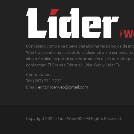
Concebido como una nueva plataforma tecnológica de impa
Web trasciende más allá de lo tradicional al no ser únicam
sino más bien un portal con información al día que integra
conforman El Grande Editorial: Líder Web y Líder Tv
Contactanos:
Tel: (867) 711 2222
Email:
editor.liderweb@gmail.com
Copyright 2022 - LiderWeb.MX - All Rights Reserved.