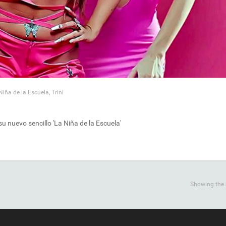
Niña de la Escuela
,
Trini
u nuevo sencillo 'La Niña de la Escuela'
Showing the s