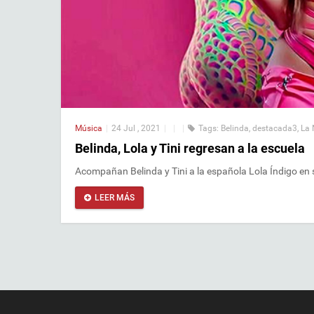
Música
|
24 Jul , 2021
|
|
|
Tags:
Belinda
,
destacada3
,
La 
Belinda, Lola y Tini regresan a la escuela
Acompañan Belinda y Tini a la española Lola Índigo en s
LEER MÁS