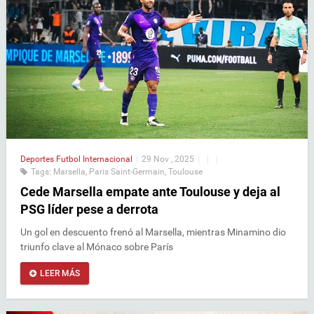
Deportes
Futbol Internacional
|
29 Nov , 2025
|
|
|
Tags:
Marsella
,
Paris Saint-Germain
,
Toulouse
Cede Marsella empate ante Toulouse y deja al
PSG líder pese a derrota
Un gol en descuento frenó al Marsella, mientras Minamino dio
triunfo clave al Mónaco sobre París
LEER MÁS