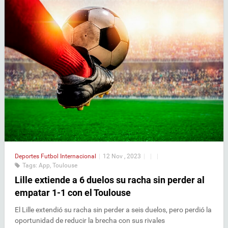
Deportes
Futbol Internacional
|
12 Nov , 2023
|
|
|
Tags:
App
,
Toulouse
Lille extiende a 6 duelos su racha sin perder al
empatar 1-1 con el Toulouse
El Lille extendió su racha sin perder a seis duelos, pero perdió la
oportunidad de reducir la brecha con sus rivales