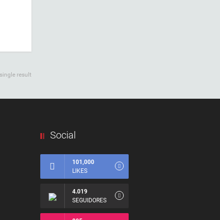
ingle result
Social
101,000
LIKES
4.019
SEGUIDORES