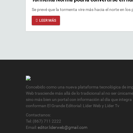
Se prevé que la tormenta vire más hacia el norte en los
LEER MÁS
Concebido como una nueva plataforma tecnológica de impa
Web trasciende más allá de lo tradicional al no ser únicam
sino más bien un portal con información al día que integra
conforman El Grande Editorial: Líder Web y Líder Tv
Contactanos:
Tel: (867) 711 2222
Email:
editor.liderweb@gmail.com