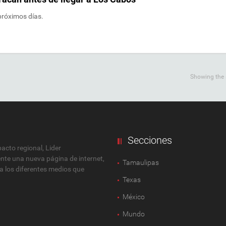
 próximos días.
Showing the s
Secciones
cto regional, Lider
ente una nueva página de internet,
Tamaulipas
 a los diferentes medios que
Texas
México
Mundo