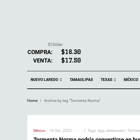
El Dólar
COMPRA:
$16.30
VENTA:
$17.50
NUEVO LAREDO
TEXAS
TAMAULIPAS
MÉXICO
Home
/
Archive by tag "Tormenta Norma"
México
|
18 Oct , 2023
|
|
|
Tags:
App
,
destacada1
,
Tormen
Tormenta Norma podría convertirse en hur