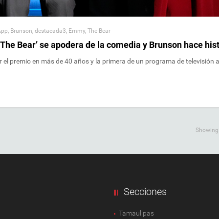
App
,
Brunson
,
destacada3
,
Emmy
,
The Bear
The Bear’ se apodera de la comedia y Brunson hace hist
r el premio en más de 40 años y la primera de un programa de televisión a
Showing a
Secciones
Tamaulipas