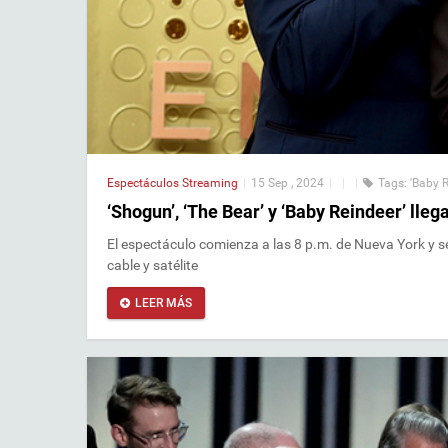
Espectáculos
Streaming
|
15 Sep , 2024
|
|
|
Tags:
'Baby R
‘Shogun’, ‘The Bear’ y ‘Baby Reindeer’ lle
El espectáculo comienza a las 8 p.m. de Nueva York y 
cable y satélite
LEER MÁS