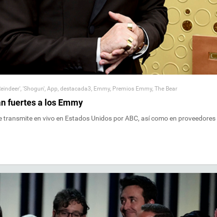
eindeer'
,
'Shogun'
,
App
,
destacada3
,
Emmy
,
Premios Emmy
,
The Bear
gan fuertes a los Emmy
se transmite en vivo en Estados Unidos por ABC, así como en proveedores