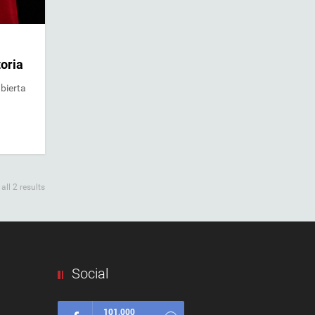
oria
bierta
ll 2 results
Social
101,000