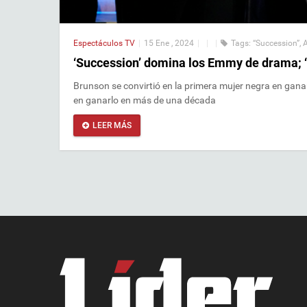
Espectáculos
TV
|
15 Ene , 2024
|
|
|
Tags:
“Succession”
,
‘Succession’ domina los Emmy de drama; ‘
Brunson se convirtió en la primera mujer negra en gana
en ganarlo en más de una década
LEER MÁS