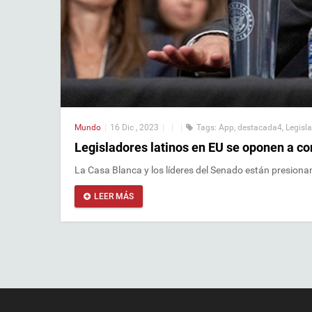
Mundo
|
16 Dic , 2023
|
|
|
Tags:
App
,
destacada4
,
Legisl
Legisladores latinos en EU se oponen a c
La Casa Blanca y los líderes del Senado están presionan
LEER MÁS