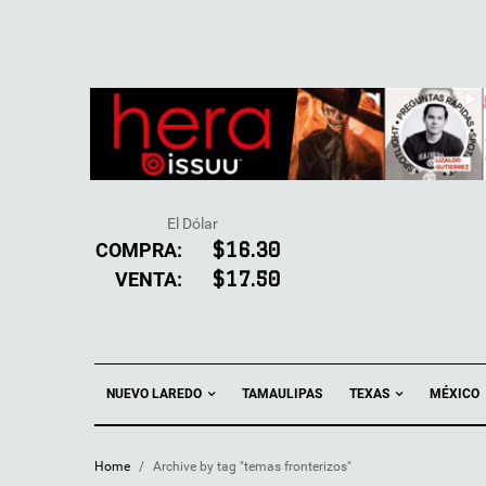
El Dólar
COMPRA:
$16.30
VENTA:
$17.50
NUEVO LAREDO
TEXAS
TAMAULIPAS
MÉXICO
Home
/
Archive by tag "temas fronterizos"