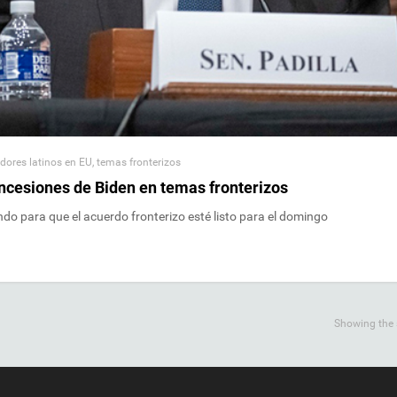
adores latinos en EU
,
temas fronterizos
oncesiones de Biden en temas fronterizos
do para que el acuerdo fronterizo esté listo para el domingo
Showing the s