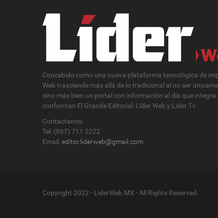
Concebido como una nueva plataforma tecnológica de impa
Web trasciende más allá de lo tradicional al no ser únicam
sino más bien un portal con información al día que integra
conforman El Grande Editorial: Líder Web y Líder Tv
Contactanos:
Tel: (867) 711 2222
Email:
editor.liderweb@gmail.com
Copyright 2022 - LiderWeb.MX - All Rights Reserved.