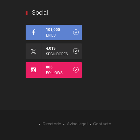
Social
101,000
LIKES
4.019
SEGUIDORES
805
FOLLOWS
Directorio
Aviso legal
Contacto