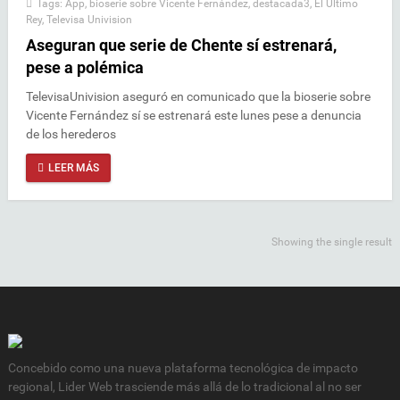
Tags:
App
,
bioserie sobre Vicente Fernández
,
destacada3
,
El Último
Rey
,
Televisa Univision
Aseguran que serie de Chente sí estrenará,
pese a polémica
TelevisaUnivision aseguró en comunicado que la bioserie sobre
Vicente Fernández sí se estrenará este lunes pese a denuncia
de los herederos
LEER MÁS
Showing the single result
Concebido como una nueva plataforma tecnológica de impacto
regional, Lider Web trasciende más allá de lo tradicional al no ser