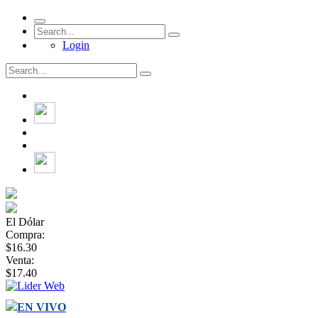
Login
El Dólar
Compra:
$16.30
Venta:
$17.40
EN VIVO