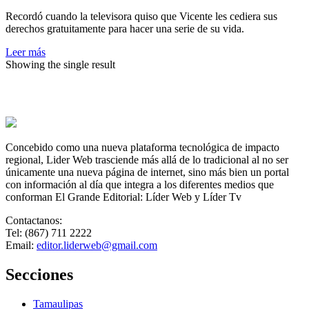
lo
Recordó cuando la televisora quiso que Vicente les cediera sus
que
derechos gratuitamente para hacer una serie de su vida.
está
pasando:
Leer más
Cuquita
Showing the single result
Concebido como una nueva plataforma tecnológica de impacto
regional, Lider Web trasciende más allá de lo tradicional al no ser
únicamente una nueva página de internet, sino más bien un portal
con información al día que integra a los diferentes medios que
conforman El Grande Editorial: Líder Web y Líder Tv
Contactanos:
Tel: (867) 711 2222
Email:
editor.liderweb@gmail.com
Secciones
Tamaulipas