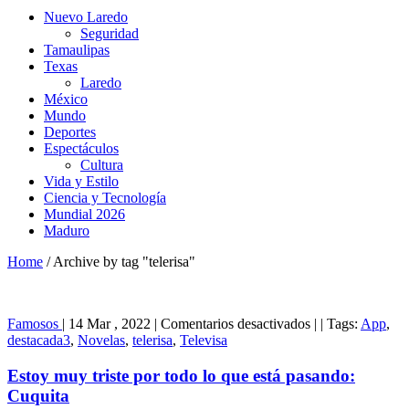
Nuevo Laredo
Seguridad
Tamaulipas
Texas
Laredo
México
Mundo
Deportes
Espectáculos
Cultura
Vida y Estilo
Ciencia y Tecnología
Mundial 2026
Maduro
Home
/
Archive by tag "telerisa"
en
Famosos
|
14 Mar , 2022
|
Comentarios desactivados
|
|
Tags:
App
,
Estoy
destacada3
,
Novelas
,
telerisa
,
Televisa
muy
triste
Estoy muy triste por todo lo que está pasando:
por
Cuquita
todo