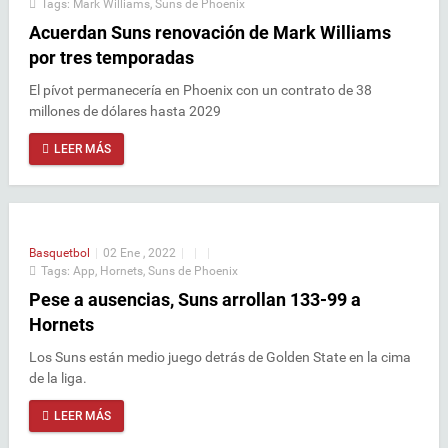
Tags:
Mark Williams
,
Suns de Phoenix
Acuerdan Suns renovación de Mark Williams
por tres temporadas
El pívot permanecería en Phoenix con un contrato de 38
millones de dólares hasta 2029
LEER MÁS
Basquetbol
|
02 Ene , 2022
|
|
|
Tags:
App
,
Hornets
,
Suns de Phoenix
Pese a ausencias, Suns arrollan 133-99 a
Hornets
Los Suns están medio juego detrás de Golden State en la cima
de la liga.
LEER MÁS