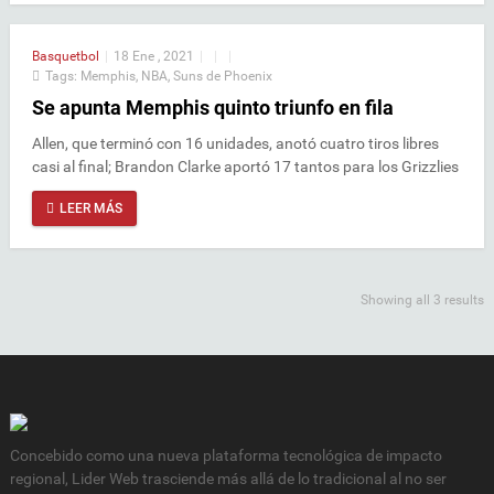
Basquetbol
|
18 Ene , 2021
|
|
|
Tags:
Memphis
,
NBA
,
Suns de Phoenix
Se apunta Memphis quinto triunfo en fila
Allen, que terminó con 16 unidades, anotó cuatro tiros libres
casi al final; Brandon Clarke aportó 17 tantos para los Grizzlies
LEER MÁS
Showing all 3 results
Concebido como una nueva plataforma tecnológica de impacto
regional, Lider Web trasciende más allá de lo tradicional al no ser