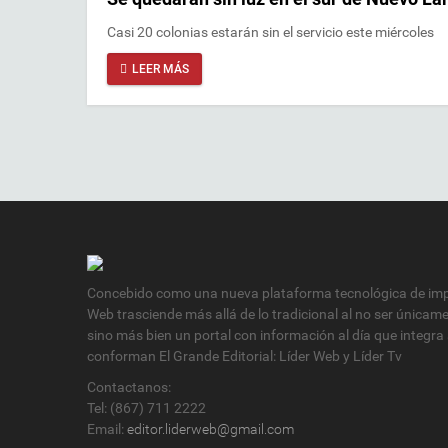
Casi 20 colonias estarán sin el servicio este miércoles
LEER MÁS
Concebido como una nueva plataforma tecnológica de impa
Web trasciende más allá de lo tradicional al no ser únicam
sino más bien un portal con información al día que integra
conforman El Grande Editorial: Líder Web y Líder Tv
Contactanos:
Tel: (867) 711 2222
Email:
editor.liderweb@gmail.com