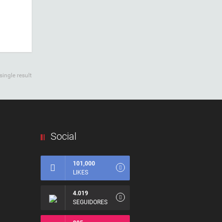
ingle result
Social
101,000
LIKES
4.019
SEGUIDORES