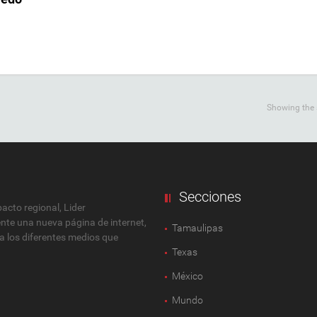
Showing the s
Secciones
cto regional, Lider
ente una nueva página de internet,
Tamaulipas
 a los diferentes medios que
Texas
México
Mundo