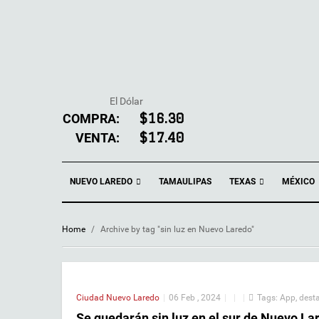
El Dólar
COMPRA:
$16.30
VENTA:
$17.40
NUEVO LAREDO
TEXAS
TAMAULIPAS
MÉXICO
Home
/
Archive by tag "sin luz en Nuevo Laredo"
Ciudad
Nuevo Laredo
|
06 Feb , 2024
|
|
|
Tags:
App
,
dest
Se quedarán sin luz en el sur de Nuevo La