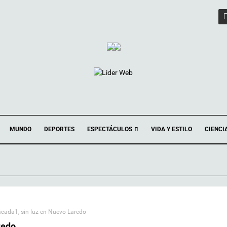
ESPECTÁCULOS
MUNDO
DEPORTES
VIDA Y ESTILO
CIENCI
acada1
,
sin luz en Nuevo Laredo
redo