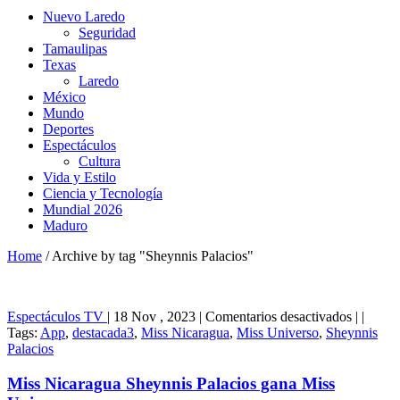
Nuevo Laredo
Seguridad
Tamaulipas
Texas
Laredo
México
Mundo
Deportes
Espectáculos
Cultura
Vida y Estilo
Ciencia y Tecnología
Mundial 2026
Maduro
Home
/
Archive by tag "Sheynnis Palacios"
en
Espectáculos
TV
|
18 Nov , 2023
|
Comentarios desactivados
|
|
Miss
Tags:
App
,
destacada3
,
Miss Nicaragua
,
Miss Universo
,
Sheynnis
Nicarag
Palacios
Sheynni
Palacios
Miss Nicaragua Sheynnis Palacios gana Miss
gana