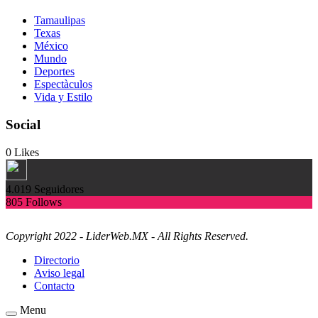
Tamaulipas
Texas
México
Mundo
Deportes
Espectàculos
Vida y Estilo
Social
0
Likes
4.019
Seguidores
805
Follows
Copyright 2022 - LiderWeb.MX - All Rights Reserved.
Directorio
Aviso legal
Contacto
Menu