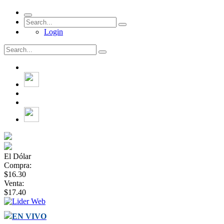
Login
El Dólar
Compra:
$16.30
Venta:
$17.40
EN VIVO