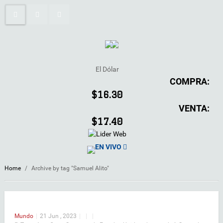
El Dólar
COMPRA:
$16.30
VENTA:
$17.40
EN VIVO
Home
/
Archive by tag "Samuel Alito"
Mundo
|
21 Jun , 2023
|
|
|