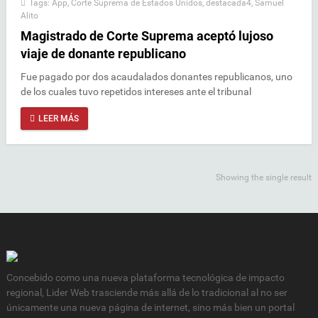
Tags:
App
,
Corte Suprema de Estados Unidos
,
destacada4
,
Samuel
Alito
Magistrado de Corte Suprema aceptó lujoso
viaje de donante republicano
Fue pagado por dos acaudalados donantes republicanos, uno
de los cuales tuvo repetidos intereses ante el tribunal
LEER MÁS
Showing the single result
Concebido como una nueva plataforma tecnológica de impacto
regional, Lider Web trasciende más allá de lo tradicional al no ser
únicamente una nueva página de internet, sino más bien un portal