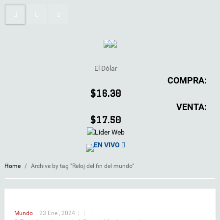
El Dólar
COMPRA:
$16.30
VENTA:
$17.50
EN VIVO
Home
/
Archive by tag "Reloj del fin del mundo"
Mundo
|
23 Ene , 2024
|
|
|