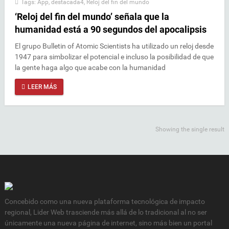
Tags:
App
,
destacada4
,
Reloj del fin del mundo
‘Reloj del fin del mundo’ señala que la
humanidad está a 90 segundos del apocalipsis
El grupo Bulletin of Atomic Scientists ha utilizado un reloj desde
1947 para simbolizar el potencial e incluso la posibilidad de que
la gente haga algo que acabe con la humanidad
LEER MÁS
Showing the single result
Concebido como una nueva plataforma tecnológica de impacto
regional, Lider Web trasciende más allá de lo tradicional al no ser
únicamente una nueva página de internet, sino más bien un portal