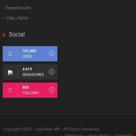
Espectàculos
Vida y Estilo
Social
101,000
LIKES
4.019
SEGUIDORES
805
FOLLOWS
Copyright 2022 - LiderWeb.MX - All Rights Reserved.
Directorio
Aviso legal
Contacto