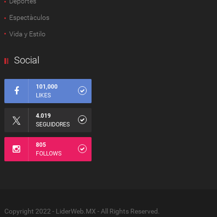
Deportes
Espectàculos
Vida y Estilo
Social
101,000
LIKES
4.019
SEGUIDORES
805
FOLLOWS
Copyright 2022 - LiderWeb.MX - All Rights Reserved.