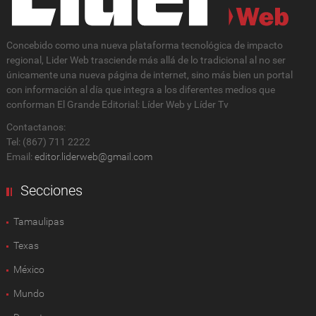
Concebido como una nueva plataforma tecnológica de impacto
regional, Lider Web trasciende más allá de lo tradicional al no ser
únicamente una nueva página de internet, sino más bien un portal
con información al día que integra a los diferentes medios que
conforman El Grande Editorial: Líder Web y Líder Tv
Contactanos:
Tel: (867) 711 2222
Email:
editor.liderweb@gmail.com
Secciones
Tamaulipas
Texas
México
Mundo