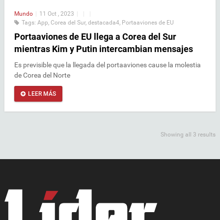
Mundo
|
11 Oct , 2023
|
|
|
Tags:
App
,
Corea del Sur
,
destacada4
,
Portaaviones de EU
Portaaviones de EU llega a Corea del Sur
mientras Kim y Putin intercambian mensajes
Es previsible que la llegada del portaaviones cause la molestia
de Corea del Norte
LEER MÁS
Showing all 3 results