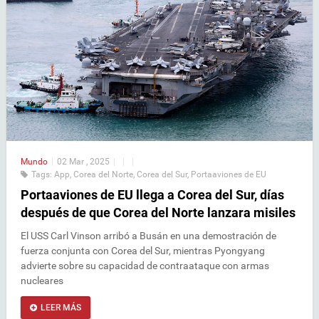
Mundo
|
02 Mar , 2025
|
|
|
Tags:
App
,
Corea del Norte
,
Corea del Sur
,
Portaaviones de EU
Portaaviones de EU llega a Corea del Sur, días
después de que Corea del Norte lanzara misiles
El USS Carl Vinson arribó a Busán en una demostración de
fuerza conjunta con Corea del Sur, mientras Pyongyang
advierte sobre su capacidad de contraataque con armas
nucleares
LEER MÁS