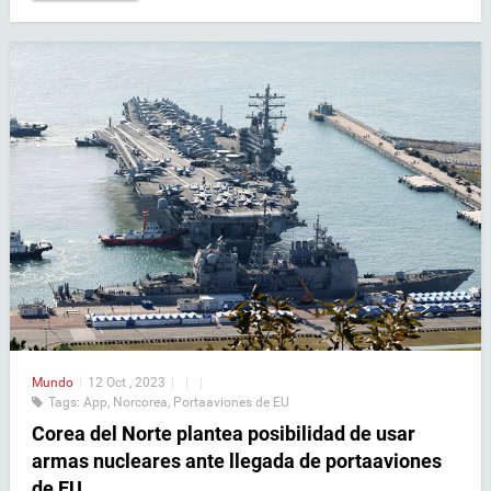
Mundo
|
12 Oct , 2023
|
|
|
Tags:
App
,
Norcorea
,
Portaaviones de EU
Corea del Norte plantea posibilidad de usar
armas nucleares ante llegada de portaaviones
de EU