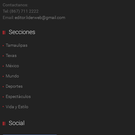
Contactanos:
Tel: (867) 711 2222
Email:
editor.liderweb@gmail.com
Secciones
Tamaulipas
Texas
México
Mundo
Deportes
Espectàculos
Vida y Estilo
Social