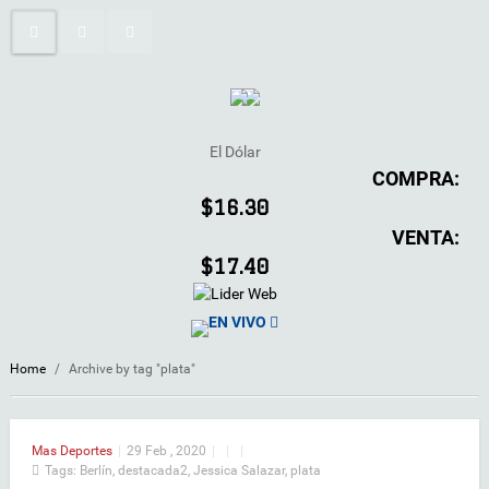
El Dólar
COMPRA:
$16.30
VENTA:
$17.40
EN VIVO
Home
/
Archive by tag "plata"
Mas Deportes
|
29 Feb , 2020
|
|
|
Tags:
Berlín
,
destacada2
,
Jessica Salazar
,
plata