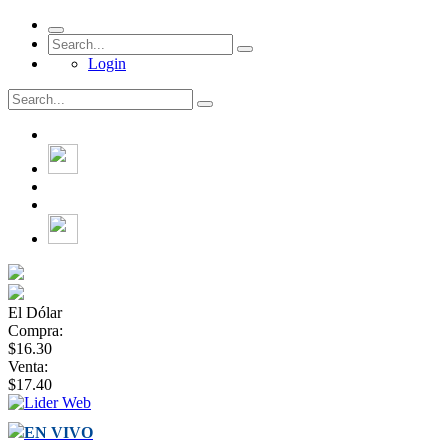
Login
El Dólar
Compra:
$16.30
Venta:
$17.40
EN VIVO