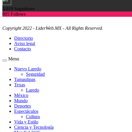
4.019
Seguidores
805
Follows
Copyright 2022 - LiderWeb.MX - All Rights Reserved.
Directorio
Aviso legal
Contacto
Menu
Nuevo Laredo
Seguridad
Tamaulipas
Texas
Laredo
México
Mundo
Deportes
Espectáculos
Cultura
Vida y Estilo
Ciencia y Tecnología