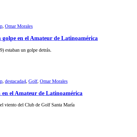
p
,
Omar Morales
n golpe en el Amateur de Latinoamérica
ica
9) estaban un golpe detrás.
p
,
destacada4
,
Golf
,
Omar Morales
a en el Amateur de Latinoamérica
el viento del Club de Golf Santa María
ica