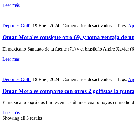
golpes
Leer más
su
ventaja
en
en
el
Deportes
Golf
|
19 Ene , 2024
|
Comentarios desactivados
|
|
Tags:
Ap
Omar
Amateur
Morales
de
Omar Morales consigue otro 69, y toma ventaja de u
consigue
Latinoamér
otro
El mexicano Santiago de la fuente (71) y el brasileño Andre Xavier (6
69,
y
Leer más
toma
ventaja
de
en
un
Deportes
Golf
|
18 Ene , 2024
|
Comentarios desactivados
|
|
Tags:
Ap
Omar
golpe
Morales
en
Omar Morales comparte con otros 2 golfistas la punt
comparte
el
con
Amateur
El mexicano logró dos birdies en sus últimos cuatro hoyos en medio d
otros
de
2
Latinoamér
Leer más
golfistas
Showing all 3 results
la
punta
en