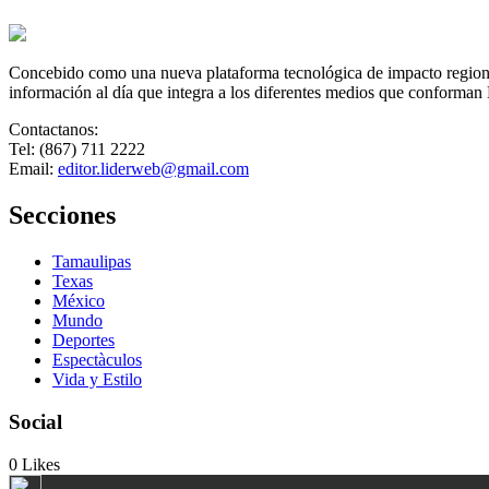
el
Amateur
de
Concebido como una nueva plataforma tecnológica de impacto regional,
Latinoamér
información al día que integra a los diferentes medios que conforman
Contactanos:
Tel: (867) 711 2222
Email:
editor.liderweb@gmail.com
Secciones
Tamaulipas
Texas
México
Mundo
Deportes
Espectàculos
Vida y Estilo
Social
0
Likes