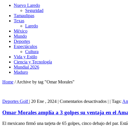
Nuevo Laredo
Seguridad
Tamaulipas
Texas
Laredo
México
Mundo
Deportes
Espectáculos
Cultura
Vida y Estilo
Ciencia y Tecnología
Mundial 2026
Maduro
Home
/
Archive by tag "Omar Morales"
en
Deportes
Golf
|
20 Ene , 2024
|
Comentarios desactivados
|
|
Tags:
Am
Omar
Morales
Omar Morales amplía a 3 golpes su ventaja en el Am
amplía
a
El mexicano firmó una tarjeta de 65 golpes, cinco debajo del par. Está
3