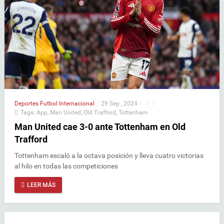
Deportes
Futbol Internacional
|
29 Sep , 2024
|
|
|
Tags:
App
,
Man United
,
Old Trafford
,
Tottenham
Man United cae 3-0 ante Tottenham en Old
Trafford
Tottenham escaló a la octava posición y lleva cuatro victorias
al hilo en todas las competiciones
LEER MÁS