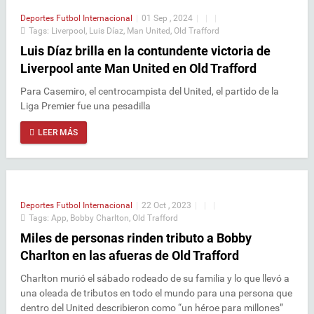
Deportes
Futbol Internacional
|
01 Sep , 2024
|
|
|
Tags:
Liverpool
,
Luis Díaz
,
Man United
,
Old Trafford
Luis Díaz brilla en la contundente victoria de
Liverpool ante Man United en Old Trafford
Para Casemiro, el centrocampista del United, el partido de la
Liga Premier fue una pesadilla
LEER MÁS
Deportes
Futbol Internacional
|
22 Oct , 2023
|
|
|
Tags:
App
,
Bobby Charlton
,
Old Trafford
Miles de personas rinden tributo a Bobby
Charlton en las afueras de Old Trafford
Charlton murió el sábado rodeado de su familia y lo que llevó a
una oleada de tributos en todo el mundo para una persona que
dentro del United describieron como “un héroe para millones”