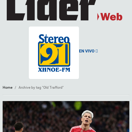
EN VIVO
Home
/
Archive by tag "Old Trafford"