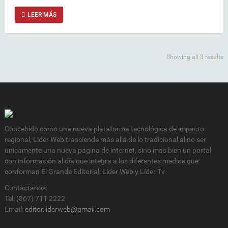
LEER MÁS
Showing all 3 results
Concebido como una nueva plataforma tecnológica de impacto
regional, Lider Web trasciende más allá de lo tradicional al no ser
únicamente una nueva página de internet, sino más bien un portal
con información al día que integra a los diferentes medios que
conforman El Grande Editorial: Líder Web y Líder Tv
Contactanos:
Tel: (867) 711 2222
Email:
editor.liderweb@gmail.com