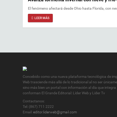
El fenómeno afectará desde Ohio hasta Florida, con ne
LEER MÁS
Concebido como una nueva plataforma tecnológica de impa
Web trasciende más allá de lo tradicional al no ser únicam
sino más bien un portal con información al día que integra
conforman El Grande Editorial: Líder Web y Líder Tv
Contactanos:
Tel: (867) 711 2222
Email:
editor.liderweb@gmail.com