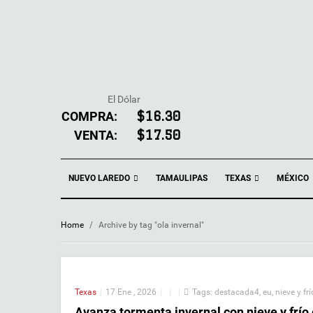
El Dólar
COMPRA:
$16.30
VENTA:
$17.50
NUEVO LAREDO
TEXAS
TAMAULIPAS
MÉXICO
Home
/
Archive by tag "ola invernal"
Texas
|
17 Ene , 2026
|
|
|
Tags:
destacada4
,
eu
,
nieve y fr
Avanza tormenta invernal con nieve y frío