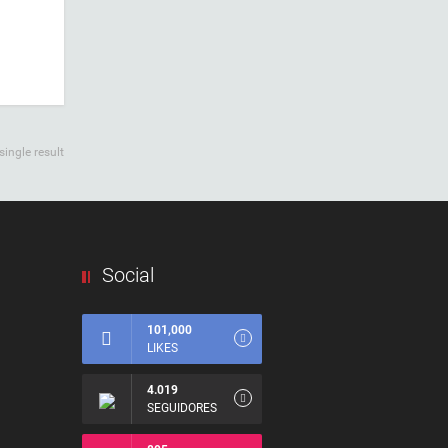
ingle result
Social
101,000
LIKES
4.019
SEGUIDORES