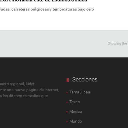
vadas, carreteras peligrosas y temperaturas bajo cero
Showing the s
Secciones
cto regional, Lider
ente una nueva página de internet,
Tamaulipas
 a los diferentes medios que
Texas
México
Mundo