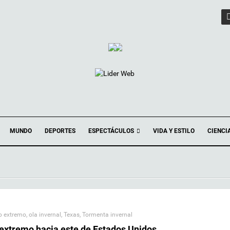
ESPECTÁCULOS
MUNDO
DEPORTES
VIDA Y ESTILO
CIENCI
ío extremo
,
ola invernal
,
Texas
,
Tormenta invernal
 extremo hacia este de Estados Unidos