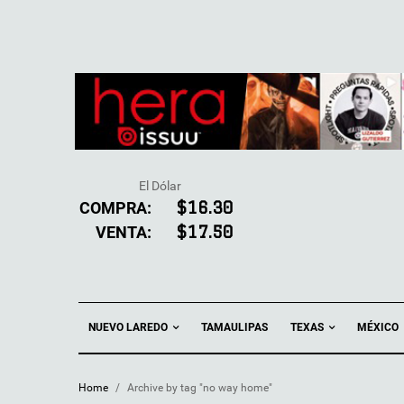
El Dólar
COMPRA:
$16.30
VENTA:
$17.50
NUEVO LAREDO
TEXAS
TAMAULIPAS
MÉXICO
Home
/
Archive by tag "no way home"