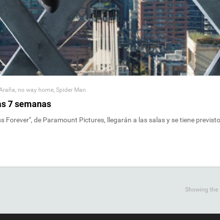
Araña
,
no way home
,
Spider Man
ras 7 semanas
 Forever", de Paramount Pictures, llegarán a las salas y se tiene previst
Showing the s