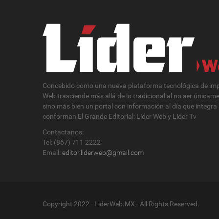
Concebido como una nueva plataforma tecnológica de impa
Web trasciende más allá de lo tradicional al no ser únicam
sino más bien un portal con información al día que integra
conforman El Grande Editorial: Líder Web y Líder Tv
Contactanos:
Tel: (867) 711 2222
Email:
editor.liderweb@gmail.com
Copyright 2022 - LiderWeb.MX - All Rights Reserved.