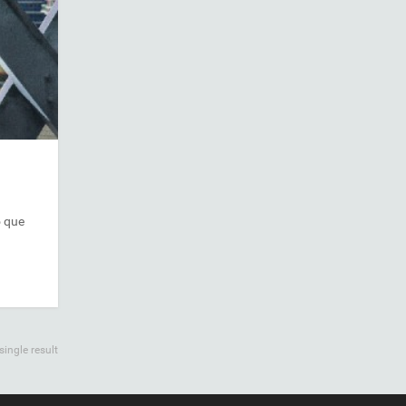
o que
ingle result