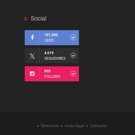
Social
101,000
LIKES
4.019
SEGUIDORES
805
FOLLOWS
Directorio
Aviso legal
Contacto