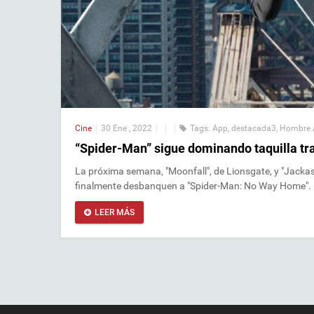
Cine
|
30 Ene , 2022
|
|
|
Tags:
App
,
destacada3
,
Hombre 
“Spider-Man” sigue dominando taquilla t
La próxima semana, "Moonfall", de Lionsgate, y "Jackass
finalmente desbanquen a "Spider-Man: No Way Home".
LEER MÁS