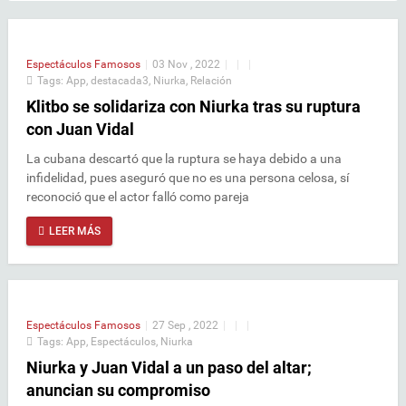
Espectáculos
Famosos
|
03 Nov , 2022
|
|
|
Tags:
App
,
destacada3
,
Niurka
,
Relación
Klitbo se solidariza con Niurka tras su ruptura
con Juan Vidal
La cubana descartó que la ruptura se haya debido a una
infidelidad, pues aseguró que no es una persona celosa, sí
reconoció que el actor falló como pareja
LEER MÁS
Espectáculos
Famosos
|
27 Sep , 2022
|
|
|
Tags:
App
,
Espectáculos
,
Niurka
Niurka y Juan Vidal a un paso del altar;
anuncian su compromiso