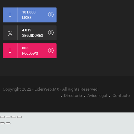
101,000
LIKES
4.019
SEGUIDORES
805
FOLLOWS
Copyright 2022 - LiderWeb.MX - All Rights Reserved.
Directorio
Aviso legal
Contacto