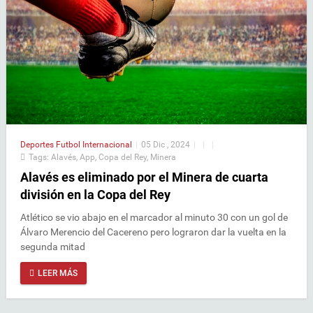
Deportes
Futbol Internacional
|
05 Dic , 2024
|
|
|
Tags:
Alavés
,
App
,
Copa del Rey
,
Minera
Alavés es eliminado por el Minera de cuarta
división en la Copa del Rey
Atlético se vio abajo en el marcador al minuto 30 con un gol de
Álvaro Merencio del Cacereno pero lograron dar la vuelta en la
segunda mitad
LEER MÁS