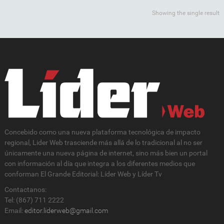
Showing the single result
Concebido como una nueva plataforma tecnológica de impacto
regional, Lider Web trasciende más allá de lo tradicional al no ser
únicamente una nueva página de internet, sino más bien un portal
con información al día que integra a los diferentes medios que
conforman El Grande Editorial: Líder Web y Líder Tv
Contactanos:
Tel: (867) 711 2222
Email:
editor.liderweb@gmail.com