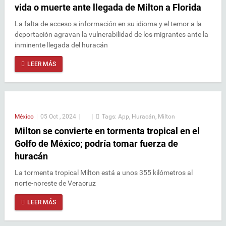
vida o muerte ante llegada de Milton a Florida
La falta de acceso a información en su idioma y el temor a la
deportación agravan la vulnerabilidad de los migrantes ante la
inminente llegada del huracán
LEER MÁS
México
|
05 Oct , 2024
|
|
|
Tags:
App
,
Huracán
,
Milton
Milton se convierte en tormenta tropical en el
Golfo de México; podría tomar fuerza de
huracán
La tormenta tropical Milton está a unos 355 kilómetros al
norte-noreste de Veracruz
LEER MÁS