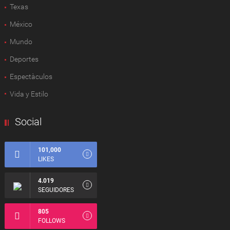
Texas
México
Mundo
Deportes
Espectàculos
Vida y Estilo
Social
101,000
LIKES
4.019
SEGUIDORES
805
FOLLOWS