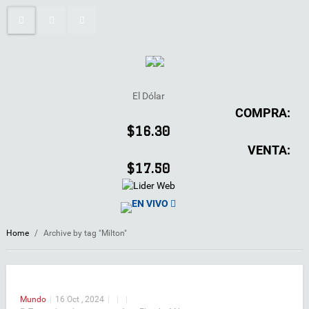
El Dólar
COMPRA:
$16.30
VENTA:
$17.50
EN VIVO
Home
/
Archive by tag "Milton"
Mundo
|
16 Oct , 2024
|
|
|