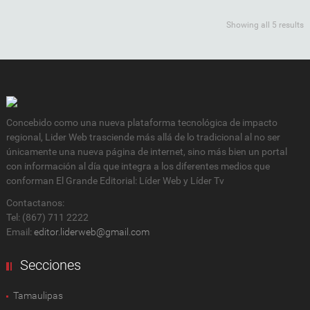
Showing all 5 results
Concebido como una nueva plataforma tecnológica de impacto
regional, Lider Web trasciende más allá de lo tradicional al no ser
únicamente una nueva página de internet, sino más bien un portal
con información al día que integra a los diferentes medios que
conforman El Grande Editorial: Líder Web y Líder Tv
Contactanos:
Tel: (867) 711 2222
Email:
editor.liderweb@gmail.com
Secciones
Tamaulipas