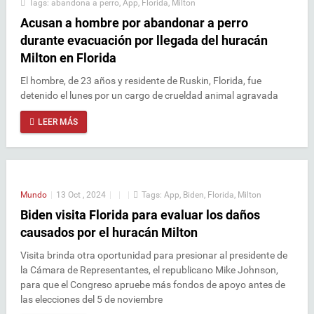
Tags:
abandona a perro
,
App
,
Florida
,
Milton
Acusan a hombre por abandonar a perro
durante evacuación por llegada del huracán
Milton en Florida
El hombre, de 23 años y residente de Ruskin, Florida, fue
detenido el lunes por un cargo de crueldad animal agravada
LEER MÁS
Mundo
|
13 Oct , 2024
|
|
|
Tags:
App
,
Biden
,
Florida
,
Milton
Biden visita Florida para evaluar los daños
causados por el huracán Milton
Visita brinda otra oportunidad para presionar al presidente de
la Cámara de Representantes, el republicano Mike Johnson,
para que el Congreso apruebe más fondos de apoyo antes de
las elecciones del 5 de noviembre