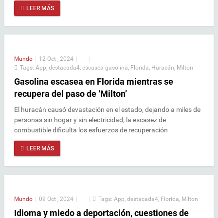
LEER MÁS
Mundo
|
12 Oct , 2024
|
|
|
Tags:
App
,
destacada4
,
escasea gasolina
,
Florida
,
Huracán
,
Milton
Gasolina escasea en Florida mientras se
recupera del paso de ‘Milton’
El huracán causó devastación en el estado, dejando a miles de
personas sin hogar y sin electricidad; la escasez de
combustible dificulta los esfuerzos de recuperación
LEER MÁS
Mundo
|
09 Oct , 2024
|
|
|
Tags:
App
,
destacada4
,
Florida
,
Milton
Idioma y miedo a deportación, cuestiones de