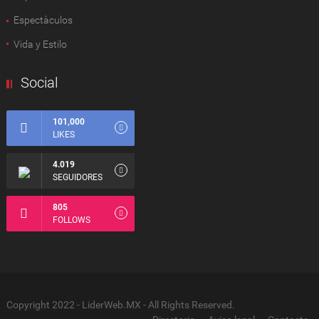
Espectàculos
Vida y Estilo
Social
101,000
LIKES
4.019
SEGUIDORES
805
FOLLOWS
Copyright 2022 - LiderWeb.MX - All Rights Reserved.