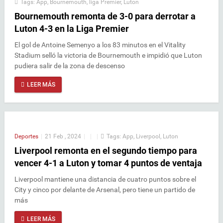
Tags:
App
,
Bournemouth
,
liga Premier
,
Luton
Bournemouth remonta de 3-0 para derrotar a
Luton 4-3 en la Liga Premier
El gol de Antoine Semenyo a los 83 minutos en el Vitality
Stadium selló la victoria de Bournemouth e impidió que Luton
pudiera salir de la zona de descenso
LEER MÁS
Deportes
|
21 Feb , 2024
|
|
|
Tags:
App
,
Liverpool
,
Luton
Liverpool remonta en el segundo tiempo para
vencer 4-1 a Luton y tomar 4 puntos de ventaja
Liverpool mantiene una distancia de cuatro puntos sobre el
City y cinco por delante de Arsenal, pero tiene un partido de
más
LEER MÁS