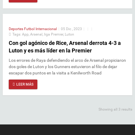
Deportes
Futbol Internacional
|
05 Dic , 2023
|
|
|
Tags:
App
,
Arsenal
,
liga Premier
,
Luton
Con gol agónico de Rice, Arsenal derrota 4-3 a
Luton y es más líder en la Premier
Los errores de Raya defendiendo el arco de Arsenal propiciaron
dos goles de Luton y los Gunners estuvieron al filo de dejar
escapar dos puntos en la visita a Kenilworth Road
LEER MÁS
Showing all 3 results