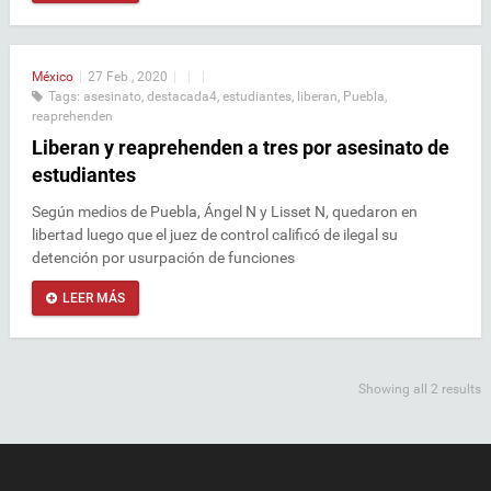
México
|
27 Feb , 2020
|
|
|
Tags:
asesinato
,
destacada4
,
estudiantes
,
liberan
,
Puebla
,
reaprehenden
Liberan y reaprehenden a tres por asesinato de
estudiantes
Según medios de Puebla, Ángel N y Lisset N, quedaron en
libertad luego que el juez de control calificó de ilegal su
detención por usurpación de funciones
LEER MÁS
Showing all 2 results