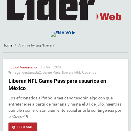
EN VIVO
Home
/
Archive by tag "liberan"
Futbol Americano
|
18 Mar , 2020
|
|
|
Tags:
destacada2
,
Game Pass
,
liberan
,
NFL
,
Usuarios
Liberan NFL Game Pass para usuarios en
México
Los aficionados al futbol americano tendrán algo con que
entretenerse a partir de mañana y hasta el 31 de julio, mientras
cumplen con el distanciamiento social ante la contingencia por
el Covid-19
LEER MÁS