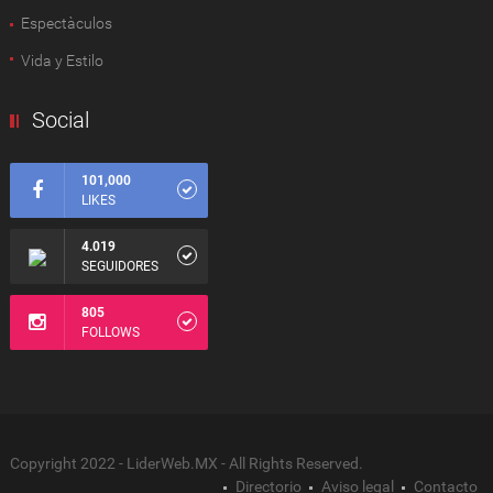
Espectàculos
Vida y Estilo
Social
101,000
LIKES
4.019
SEGUIDORES
805
FOLLOWS
Copyright 2022 - LiderWeb.MX - All Rights Reserved.
Directorio
Aviso legal
Contacto