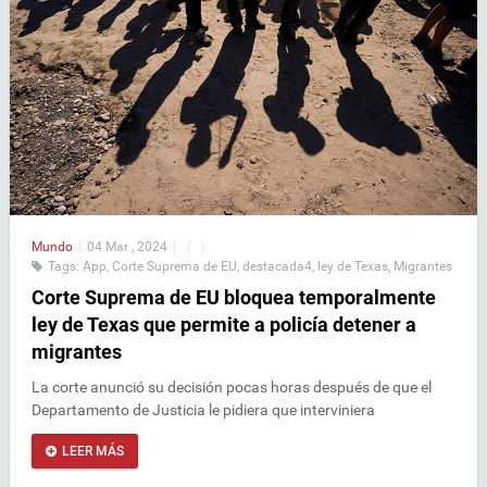
Mundo
|
04 Mar , 2024
|
|
|
Tags:
App
,
Corte Suprema de EU
,
destacada4
,
ley de Texas
,
Migrantes
Corte Suprema de EU bloquea temporalmente
ley de Texas que permite a policía detener a
migrantes
La corte anunció su decisión pocas horas después de que el
Departamento de Justicia le pidiera que interviniera
LEER MÁS