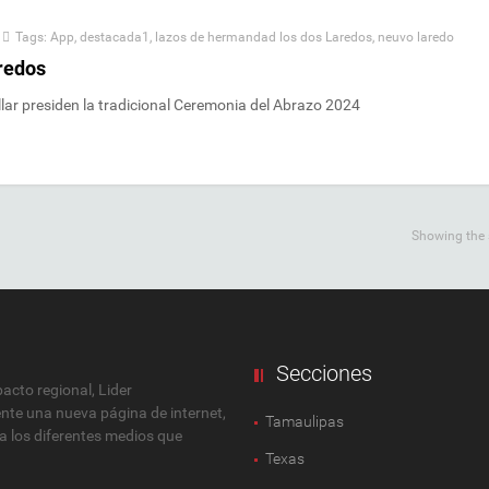
Tags:
App
,
destacada1
,
lazos de hermandad los dos Laredos
,
neuvo laredo
redos
lar presiden la tradicional Ceremonia del Abrazo 2024
Showing the s
Secciones
cto regional, Lider
ente una nueva página de internet,
Tamaulipas
 a los diferentes medios que
Texas