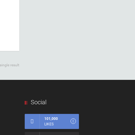
ingle result
Social
101,000
LIKES