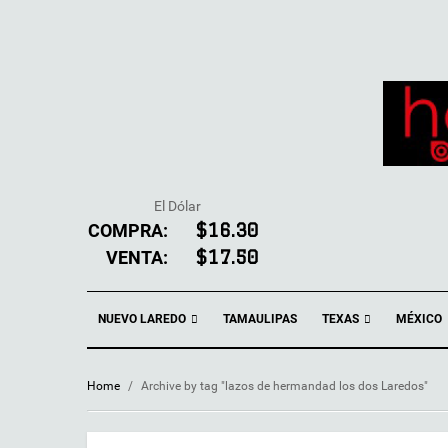
El Dólar
COMPRA:
$16.30
VENTA:
$17.50
NUEVO LAREDO
TEXAS
TAMAULIPAS
MÉXICO
Home
/
Archive by tag "lazos de hermandad los dos Laredos"