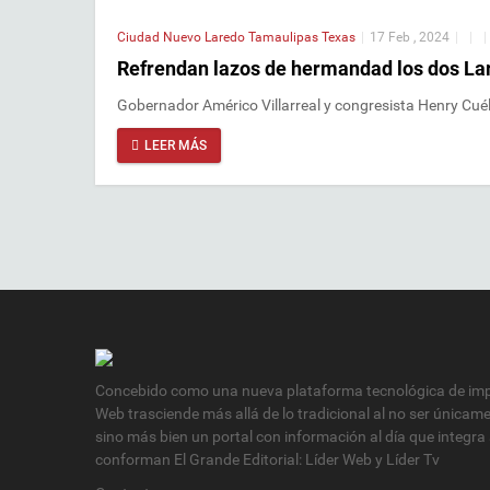
Ciudad
Nuevo Laredo
Tamaulipas
Texas
|
17 Feb , 2024
|
|
|
Refrendan lazos de hermandad los dos La
Gobernador Américo Villarreal y congresista Henry Cuél
LEER MÁS
Concebido como una nueva plataforma tecnológica de impa
Web trasciende más allá de lo tradicional al no ser únicam
sino más bien un portal con información al día que integra
conforman El Grande Editorial: Líder Web y Líder Tv