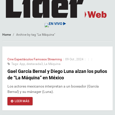
EN VIVO
Home
/
Archive by tag "La Máquina"
Cine
Espectáculos
Famosos
Streaming
|
09 Oct , 2024
|
|
|
Tags:
App
,
destacada3
,
La Máquina
Gael García Bernal y Diego Luna alzan los puños
de “La Máquina” en México
Los actores mexicanos interpretan a un boxeador (García
Bernal) y su mánager (Luna).
LEER MÁS