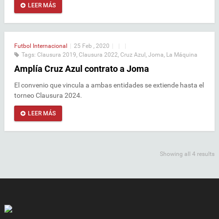
LEER MÁS
Futbol Internacional
|
25 Feb , 2020
|
|
|
Tags:
Clausura 2019
,
Clausura 2022
,
Cruz Azul
,
Joma
,
La Máquina
Amplía Cruz Azul contrato a Joma
El convenio que vincula a ambas entidades se extiende hasta el
torneo Clausura 2024.
LEER MÁS
Showing all 4 results