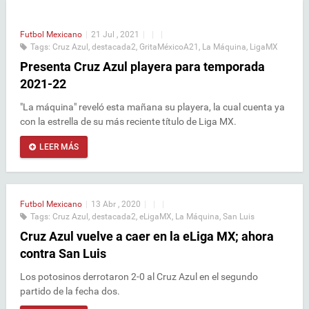
Futbol Mexicano
|
21 Jul , 2021
|
|
|
Tags:
Cruz Azul
,
destacada2
,
GritaMéxicoA21
,
La Máquina
,
LigaMX
Presenta Cruz Azul playera para temporada
2021-22
"La máquina" reveló esta mañana su playera, la cual cuenta ya
con la estrella de su más reciente título de Liga MX.
LEER MÁS
Futbol Mexicano
|
13 Abr , 2020
|
|
|
Tags:
Cruz Azul
,
destacada2
,
eLigaMX
,
La Máquina
,
San Luis
Cruz Azul vuelve a caer en la eLiga MX; ahora
contra San Luis
Los potosinos derrotaron 2-0 al Cruz Azul en el segundo
partido de la fecha dos.