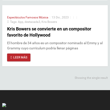
Espectáculos
Famosos
Música
|
13 Dic , 2023
|
|
|
Tags:
App
,
destacada3
,
Kris Bowers
Kris Bowers se convierte en un compositor
favorito de Hollywood
El hombre de 34 años es un compositor nominado al Emmy y al
Grammy cuyo currículum podría llenar páginas
LEER MÁS
Showing the single result