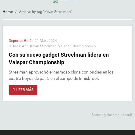
Home
/
Archive by tag "Kevin Streelman"
Deportes
Golf
|
21 Mar , 2024
|
|
|
Tags:
App
,
Kevin Streelman
,
Valspar Championship
Con su nuevo gadget Streelman lidera en
Valspar Championship
Streelman aprovechó el hermoso clima con birdies en los
cuatro hoyos de par 5 en el campo de Innisbrook
LEER MÁS
Showing the single result