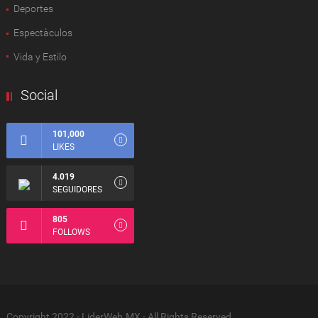
Deportes
Espectàculos
Vida y Estilo
Social
101,000
LIKES
4.019
SEGUIDORES
805
FOLLOWS
Copyright 2022 - LiderWeb.MX - All Rights Reserved.